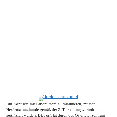
Zum
Inhalt
springen
HERDENSCHUTZ
ZERTIFIZIERUNG HERDENSCHUTZHUNDE
Zertifizierung Herdenschutzhunde
Um Konflikte mit Landnutzern zu minimieren, müssen
Herdenschutzhunde gemäß der 2. Tierhaltungsverordnung
zertifiziert werden. Dies erfolgt durch das Österreichzentrum